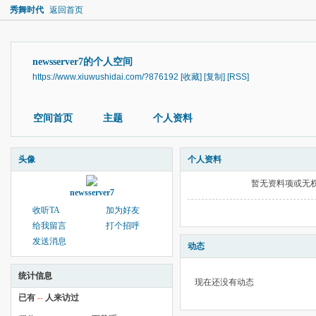
秀舞时代
返回首页
newsserver7的个人空间
https://www.xiuwushidai.com/?876192
[收藏]
[复制]
[RSS]
空间首页
主题
个人资料
头像
个人资料
暂无资料项或无
newsserver7
收听TA
加为好友
给我留言
打个招呼
发送消息
动态
统计信息
现在还没有动态
已有
--
人来访过