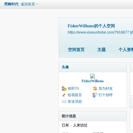
秀舞时代
返回首页
FisherWillums的个人空间
https://www.xiuwushidai.com/?918877
[
空间首页
主题
个人资
头像
FisherWillums
收听TA
加为好友
给我留言
打个招呼
发送消息
统计信息
已有
--
人来访过