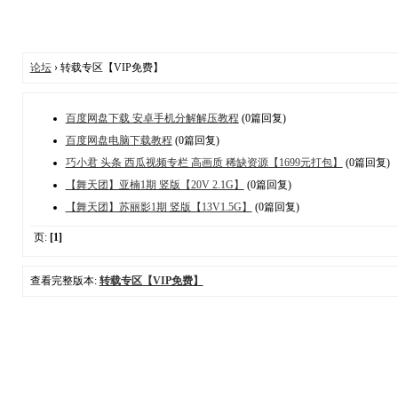
论坛
› 转载专区【VIP免费】
百度网盘下载 安卓手机分解解压教程
(0篇回复)
百度网盘电脑下载教程
(0篇回复)
巧小君 头条 西瓜视频专栏 高画质 稀缺资源【1699元打包】
(0篇回复)
【舞天团】亚楠1期 竖版【20V 2.1G】
(0篇回复)
【舞天团】苏丽影1期 竖版【13V1.5G】
(0篇回复)
页:
[1]
查看完整版本:
转载专区【VIP免费】