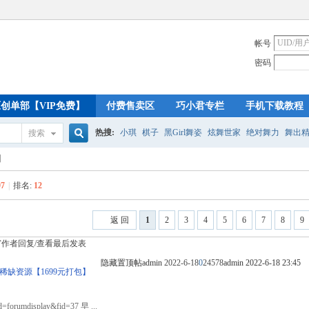
帐号
密码
创单部【VIP免费】
付费售卖区
巧小君专栏
手机下载教程
热搜:
小琪
棋子
黑Girl舞姿
炫舞世家
绝对舞力
舞出
搜索
搜
】
97
|
排名:
12
索
返 回
1
2
3
4
5
6
7
8
9
窗
作者
回复/查看
最后发表
隐藏置顶帖
admin
2022-6-18
0
24578
admin
2022-6-18 23:45
 稀缺资源【1699元打包】
od=forumdisplay&fid=37 早 ...