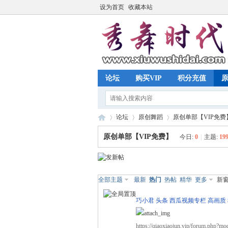
设为首页
收藏本站
论坛
购买VIP
积分充值
原
论坛
原创舞蹈
原创单部【VIP免费
原创单部【VIP免费】
今日:
0
|
主题:
19
秀
»
›
›
全部主题
最新
热门
热帖
精华
更多
新
巧小君 头条 西瓜视频专栏 高画质
https://qiaoxiaojun.vip/forum.php?m