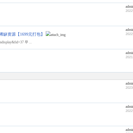
admi
2022
admi
稀缺资源【1699元打包】
2022
mdisplay&fid=37 早 ...
admi
2021
admi
2023
admi
2022
admi