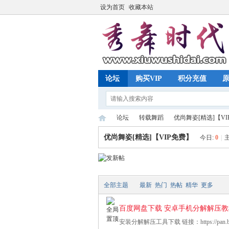
设为首页
收藏本站
论坛
购买VIP
积分充值
原
论坛
转载舞蹈
优尚舞姿[精选]【V
优尚舞姿[精选]【VIP免费】
今日:
0
|
秀
»
›
›
全部主题
最新
热门
热帖
精华
更多
百度网盘下载 安卓手机分解解压教
安装分解解压工具下载 链接：https://pan.baidu