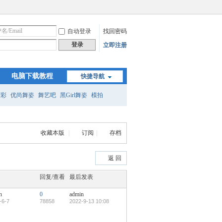
自动登录
找回密码
登录
立即注册
电脑下载教程
快捷导航
精彩
优尚舞姿
舞艺吧
黑Girl舞姿
模拍
收藏本版
|
订阅
|
存档
返 回
回复/查看
最后发表
n
0
admin
-6-7
78858
2022-9-13 10:08