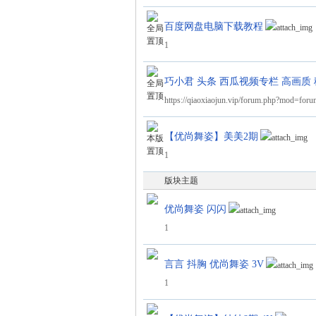
百度网盘电脑下载教程
1
舞
巧小君 头条 西瓜视频专栏 高画质 
https://qiaoxiaojun.vip/forum.php?mod=foru
【优尚舞姿】美美2期
1
版块主题
时
优尚舞姿 闪闪
1
言言 抖胸 优尚舞姿 3V
1