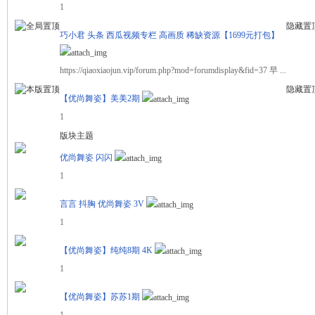
1
隐藏置
舞
巧小君 头条 西瓜视频专栏 高画质 稀缺资源【1699元打包】
https://qiaoxiaojun.vip/forum.php?mod=forumdisplay&fid=37 早 ...
隐藏置
【优尚舞姿】美美2期
1
版块主题
优尚舞姿 闪闪
时
1
言言 抖胸 优尚舞姿 3V
1
【优尚舞姿】纯纯8期 4K
1
【优尚舞姿】苏苏1期
代
1