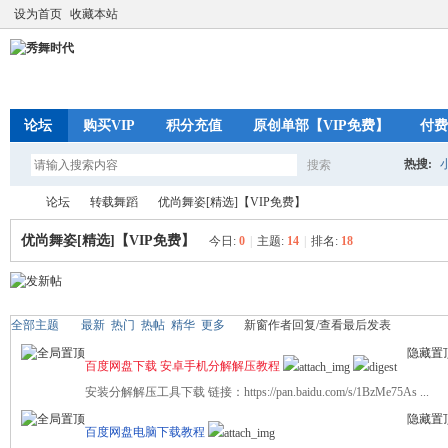
设为首页
收藏本站
论坛
购买VIP
积分充值
原创单部【VIP免费】
付费
热搜:
搜索
搜
论坛
转载舞蹈
优尚舞姿[精选]【VIP免费】
优尚舞姿[精选]【VIP免费】
今日:
0
|
主题:
14
|
排名:
18
索
秀
»
›
›
全部主题
最新
热门
热帖
精华
更多
新窗
作者
回复/查看
最后发表
隐藏置
百度网盘下载 安卓手机分解解压教程
安装分解解压工具下载 链接：https://pan.baidu.com/s/1BzMe75As ...
隐藏置
百度网盘电脑下载教程