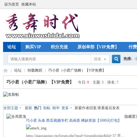
设为首页
收藏本站
论坛
购买VIP
积分充值
原创单部【VIP免费】
付费
热搜:
搜索
搜
论坛
转载舞蹈
巧小君（小君广场舞）【VIP免费】
巧小君（小君广场舞）【VIP免费】
今日:
0
|
主题:
5
|
排名:
7
索
秀
»
›
›
全部主题
最新
热门
热帖
精华
更多
新窗
作者
回复/查看
最后发表
隐藏置
巧小君 头条 西瓜视频专栏 高画质 稀缺资源【1699元打包】
https://qiaoxiaojun.vip/forum.php?mod=forumdisplay&fid=37 早 ...