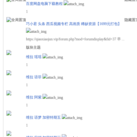
百度网盘电脑下载教程
1
隐藏置
舞
巧小君 头条 西瓜视频专栏 高画质 稀缺资源【1699元打包】
https://qiaoxiaojun.vip/forum.php?mod=forumdisplay&fid=37 早 ...
版块主题
维拉 瑶瑶
1
维拉 语菲
时
1
维拉 阿紫
1
维拉 语梦 加密特期五
1