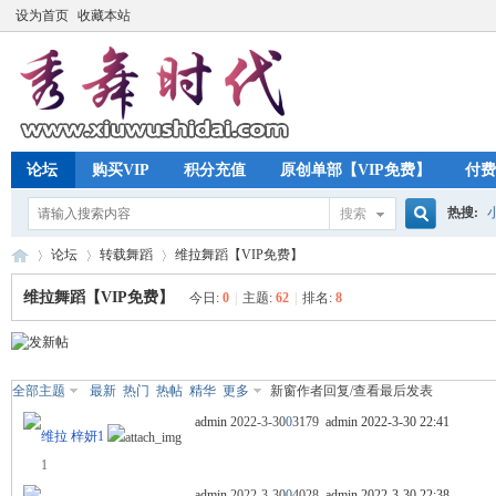
设为首页
收藏本站
论坛
购买VIP
积分充值
原创单部【VIP免费】
付费
热搜:
搜索
搜
论坛
转载舞蹈
维拉舞蹈【VIP免费】
维拉舞蹈【VIP免费】
今日:
0
|
主题:
62
|
排名:
8
索
秀
»
›
›
全部主题
最新
热门
热帖
精华
更多
新窗
作者
回复/查看
最后发表
admin
2022-3-30
0
3179
admin
2022-3-30 22:41
维拉 梓妍1
1
admin
2022-3-30
0
4028
admin
2022-3-30 22:38