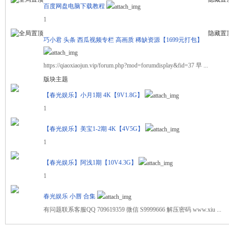
百度网盘电脑下载教程
1
隐藏置
舞
巧小君 头条 西瓜视频专栏 高画质 稀缺资源【1699元打包】
https://qiaoxiaojun.vip/forum.php?mod=forumdisplay&fid=37 早 ...
版块主题
【春光娱乐】小月1期 4K【9V1.8G】
1
【春光娱乐】美宝1-2期 4K【4V5G】
时
1
【春光娱乐】阿浅1期【10V4.3G】
1
春光娱乐 小唇 合集
有问题联系客服QQ 709619359 微信 S9999666 解压密码 www.xiu ...