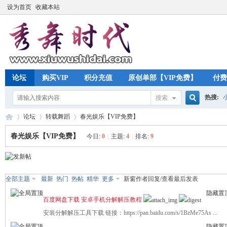
设为首页
收藏本站
论坛
购买VIP
积分充值
原创单部【VIP免费】
付费
热搜:
搜索
搜
论坛
转载舞蹈
春光娱乐【VIP免费】
春光娱乐【VIP免费】
今日:
0
|
主题:
4
|
排名:
9
索
秀
»
›
›
全部主题
最新
热门
热帖
精华
更多
新窗
作者
回复/查看
最后发表
隐藏置
百度网盘下载 安卓手机分解解压教程
安装分解解压工具下载 链接：https://pan.baidu.com/s/1BzMe75As ...
隐藏置