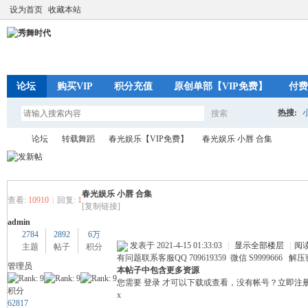
设为首页
收藏本站
论坛
购买VIP
积分充值
原创单部【VIP免费】
付费
热搜:
搜索
搜
论坛
转载舞蹈
春光娱乐【VIP免费】
春光娱乐 小唇 合集
索
春光娱乐 小唇 合集
秀
»
›
›
›
查看:
10910
|
回复:
1
[复制链接]
admin
2784
2892
6万
发表于 2021-4-15 01:33:03
|
显示全部楼层
|
阅
主题
帖子
积分
有问题联系客服QQ 709619359 微信 S9999666 解
管理员
本帖子中包含更多资源
您需要
登录
才可以下载或查看，没有帐号？
立即注
积分
x
62817