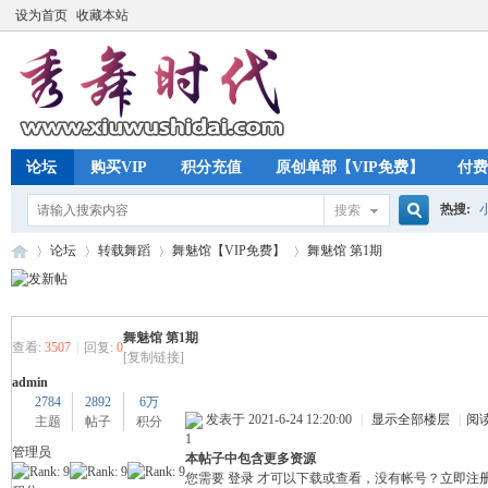
设为首页
收藏本站
论坛
购买VIP
积分充值
原创单部【VIP免费】
付费
热搜:
搜索
搜
论坛
转载舞蹈
舞魅馆【VIP免费】
舞魅馆 第1期
索
舞魅馆 第1期
秀
»
›
›
›
查看:
3507
|
回复:
0
[复制链接]
admin
2784
2892
6万
发表于 2021-6-24 12:20:00
|
显示全部楼层
|
阅
主题
帖子
积分
1
管理员
本帖子中包含更多资源
您需要
登录
才可以下载或查看，没有帐号？
立即注