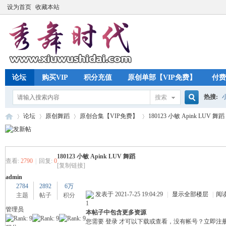
设为首页
收藏本站
论坛
购买VIP
积分充值
原创单部【VIP免费】
付费
热搜:
搜索
搜
论坛
原创舞蹈
原创合集【VIP免费】
180123 小敏 Apink LUV 舞蹈
索
180123 小敏 Apink LUV 舞蹈
秀
»
›
›
›
查看:
2790
|
回复:
0
[复制链接]
admin
2784
2892
6万
发表于 2021-7-25 19:04:29
|
显示全部楼层
|
阅
主题
帖子
积分
1
管理员
本帖子中包含更多资源
您需要
登录
才可以下载或查看，没有帐号？
立即注