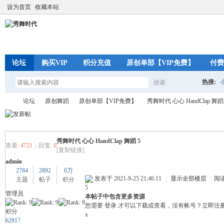
设为首页
收藏本站
论坛
购买VIP
积分充值
原创单部【VIP免费】
付费
热搜:
搜索
搜
论坛
原创舞蹈
原创单部【VIP免费】
秀舞时代 心心 HandClap 舞蹈
索
秀舞时代 心心 HandClap 舞蹈 5
秀
»
›
›
›
查看:
4721
|
回复:
0
[复制链接]
admin
2784
2892
6万
发表于 2021-9-25 21:46:11
|
显示全部楼层
|
阅
主题
帖子
积分
5
管理员
本帖子中包含更多资源
您需要
登录
才可以下载或查看，没有帐号？
立即注
积分
x
62817