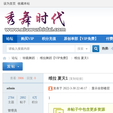
设为首页
收藏本站
论坛
购买VIP
积分充值
原创单部【VIP免费】
付费
热搜:
搜索
搜
论坛
转载舞蹈
维拉舞蹈【VIP免费】
维拉 夏天1
索
维拉 夏天1
查看:
3906
|
回复:
0
[复制链接]
秀
»
›
›
›
admin
发表于 2022-3-30 22:46:17
|
显示全部楼层
2784
2892
6万
1
主题
帖子
积分
本帖子中包含更多资源
管理员