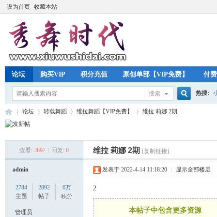
设为首页
收藏本站
论坛
购买VIP
积分充值
原创单部【VIP免费】
付费
热搜:
搜索
搜
论坛
转载舞蹈
维拉舞蹈【VIP免费】
维拉 莉娜 2期
索
维拉 莉娜 2期
查看:
3897
|
回复:
0
[复制链接]
秀
»
›
›
›
admin
发表于 2022-4-14 11:18:20
|
显示全部楼层
2784
2892
6万
2
主题
帖子
积分
本帖子中包含更多资源
管理员