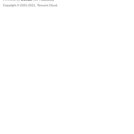
Copyright © 2001-2021, Tencent Cloud.
代