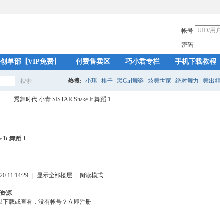
帐号
密码
创单部【VIP免费】
付费售卖区
巧小君专栏
手机下载教程
热搜:
小琪
棋子
黑Girl舞姿
炫舞世家
绝对舞力
舞出
搜索
搜
】
秀舞时代 小青 SISTAR Shake It 舞蹈 1
索
 It 舞蹈 1
›
0 11:14:29
|
显示全部楼层
|
阅读模式
资源
以下载或查看，没有帐号？
立即注册