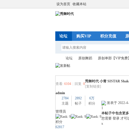
设为首页
收藏本站
论坛
购买VIP
积分充值
原
论坛
原创舞蹈
原创单部【VIP免费
秀舞时代 小青 SISTAR Shake
秀
»
›
›
查看:
6104
|
回复:
0
[复制链接]
admin
2784
2892
6万
发表于 2022-4-2
主题
帖子
积分
1
管理员
本帖子中包含更多
您需要
登录
才可
积分
x
62817