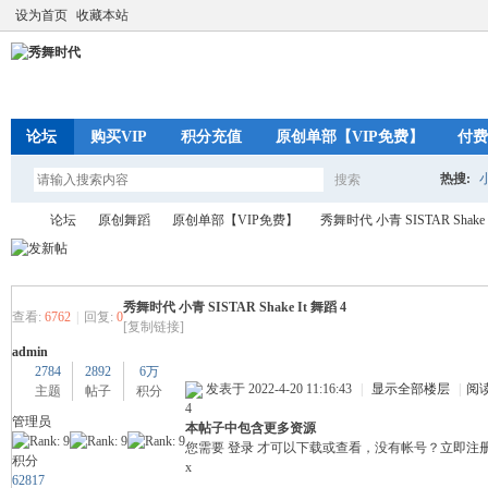
设为首页
收藏本站
论坛
购买VIP
积分充值
原创单部【VIP免费】
付费
热搜:
搜索
搜
论坛
原创舞蹈
原创单部【VIP免费】
秀舞时代 小青 SISTAR Shake 
索
秀舞时代 小青 SISTAR Shake It 舞蹈 4
秀
»
›
›
›
查看:
6762
|
回复:
0
[复制链接]
admin
2784
2892
6万
发表于 2022-4-20 11:16:43
|
显示全部楼层
|
阅
主题
帖子
积分
4
管理员
本帖子中包含更多资源
您需要
登录
才可以下载或查看，没有帐号？
立即注
积分
x
62817