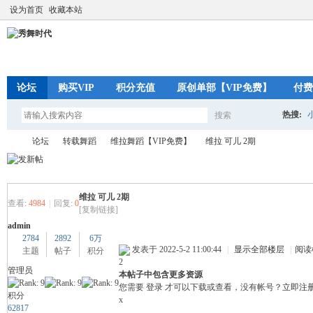
设为首页
收藏本站
论坛
购买VIP
积分充值
原创单部【VIP免费】
付费
热搜:
搜索
搜
论坛
转载舞蹈
维拉舞蹈【VIP免费】
维拉 可儿 2期
索
维拉 可儿 2期
秀
»
›
›
›
查看:
4984
|
回复:
0
[复制链接]
admin
2784
2892
6万
发表于 2022-5-2 11:00:44
|
显示全部楼层
|
阅读
主题
帖子
积分
2
管理员
本帖子中包含更多资源
您需要
登录
才可以下载或查看，没有帐号？
立即注
积分
x
62817