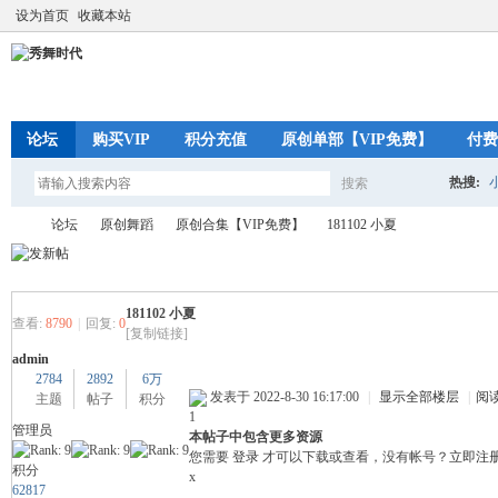
设为首页
收藏本站
论坛
购买VIP
积分充值
原创单部【VIP免费】
付费
热搜:
搜索
搜
论坛
原创舞蹈
原创合集【VIP免费】
181102 小夏
索
181102 小夏
秀
»
›
›
›
查看:
8790
|
回复:
0
[复制链接]
admin
2784
2892
6万
发表于 2022-8-30 16:17:00
|
显示全部楼层
|
阅
主题
帖子
积分
1
管理员
本帖子中包含更多资源
您需要
登录
才可以下载或查看，没有帐号？
立即注
积分
x
62817