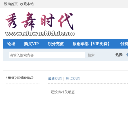
设为首页
收藏本站
论坛
购买VIP
积分充值
原创单部【VIP免费】
付
热搜:
搜索
搜
{userpanelarea2}
最新动态
|
热点动态
索
秀
›
还没有相关动态