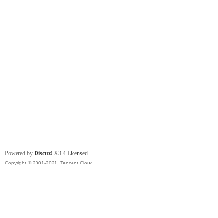
舞
时
Powered by
Discuz!
X3.4
Licensed
Copyright © 2001-2021, Tencent Cloud.