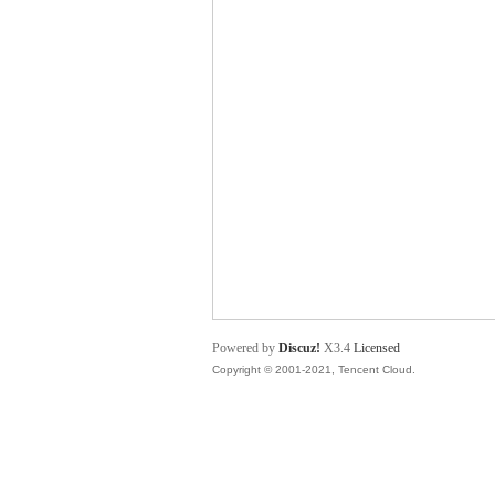
舞
时
Powered by
Discuz!
X3.4
Licensed
Copyright © 2001-2021, Tencent Cloud.