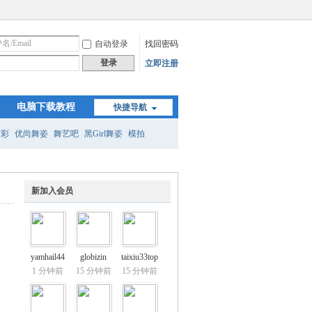
自动登录
找回密码
登录
立即注册
电脑下载教程
快捷导航
精彩
优尚舞姿
舞艺吧
黑Girl舞姿
模拍
新加入会员
yamhail44
globizin
taixiu33top
1 分钟前
15 分钟前
15 分钟前