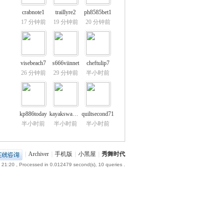
crabnote1
traillyre2
ph8585bet1
17 分钟前
19 分钟前
20 分钟前
visebeach7
s666viinnet
cheftulip7
26 分钟前
29 分钟前
半小时前
kp886today
kayakswamp10
quiltsecond71
半小时前
半小时前
半小时前
|
Archiver
|
手机版
|
小黑屋
|
秀舞时代
 21:20
, Processed in 0.012479 second(s), 10 queries .