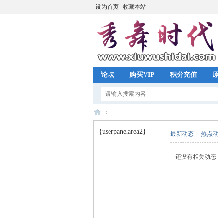
设为首页
收藏本站
论坛
购买VIP
积分充值
{userpanelarea2}
最新动态
|
热点
秀
›
还没有相关动态