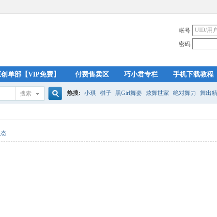
帐号
密码
原创单部【VIP免费】
付费售卖区
巧小君专栏
手机下载教程
热搜:
小琪
棋子
黑Girl舞姿
炫舞世家
绝对舞力
舞出
搜索
搜
动态
索