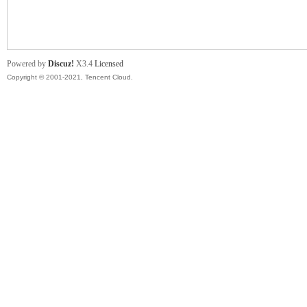
舞
Powered by
Discuz!
X3.4
Licensed
Copyright © 2001-2021, Tencent Cloud.
时
代