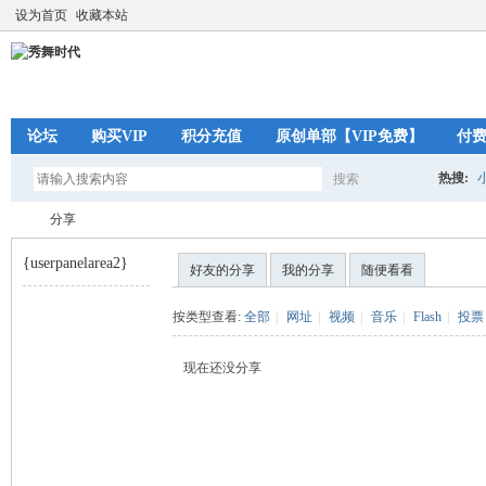
设为首页
收藏本站
论坛
购买VIP
积分充值
原创单部【VIP免费】
付
热搜:
搜索
搜
分享
{userpanelarea2}
好友的分享
我的分享
随便看看
索
秀
›
按类型查看:
全部
|
网址
|
视频
|
音乐
|
Flash
|
投票
现在还没分享