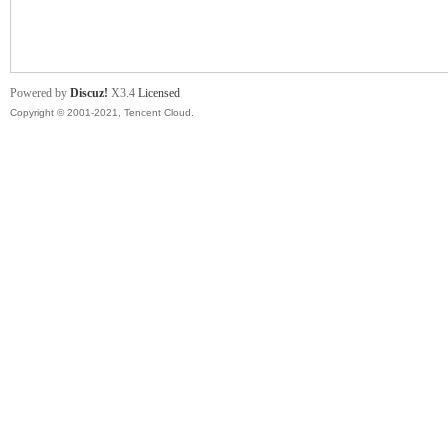
舞
Powered by
Discuz!
X3.4
Licensed
Copyright © 2001-2021, Tencent Cloud.
时
代