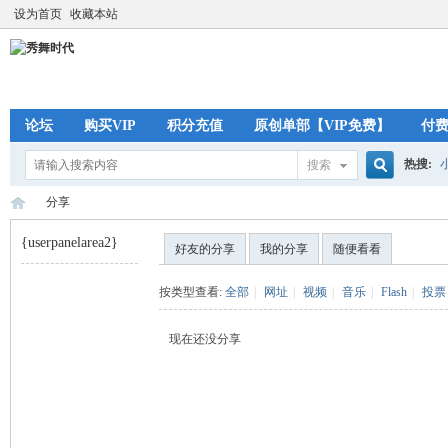
设为首页
收藏本站
论坛
购买VIP
积分充值
原创单部【VIP免费】
付
热搜:
搜索
搜
分享
{userpanelarea2}
好友的分享
我的分享
随便看看
索
秀
›
按类型查看:
全部
|
网址
|
视频
|
音乐
|
Flash
|
投票
现在还没分享