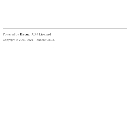
舞
Powered by
Discuz!
X3.4
Licensed
Copyright © 2001-2021, Tencent Cloud.
时