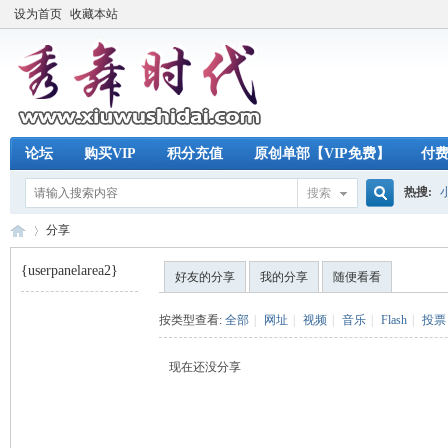
设为首页
收藏本站
论坛
购买VIP
积分充值
原创单部【VIP免费】
付
热搜:
搜索
搜
分享
{userpanelarea2}
好友的分享
我的分享
随便看看
索
秀
›
按类型查看:
全部
|
网址
|
视频
|
音乐
|
Flash
|
投票
现在还没分享