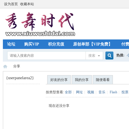
设为首页
收藏本站
论坛
购买VIP
积分充值
原创单部【VIP免费】
付
热搜:
搜索
搜
分享
{userpanelarea2}
好友的分享
我的分享
随便看看
索
秀
›
按类型查看:
全部
|
网址
|
视频
|
音乐
|
Flash
|
投票
现在还没分享