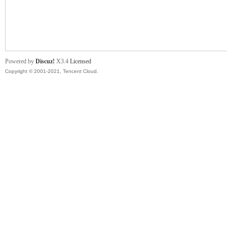
舞
Powered by
Discuz!
X3.4
Licensed
Copyright © 2001-2021, Tencent Cloud.
时