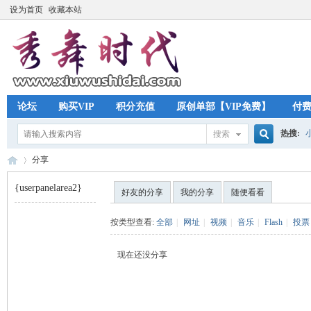
设为首页
收藏本站
论坛
购买VIP
积分充值
原创单部【VIP免费】
付
热搜:
搜索
搜
分享
{userpanelarea2}
好友的分享
我的分享
随便看看
索
秀
›
按类型查看:
全部
|
网址
|
视频
|
音乐
|
Flash
|
投票
现在还没分享