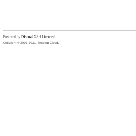
舞
Powered by
Discuz!
X3.4
Licensed
Copyright © 2001-2021, Tencent Cloud.
时