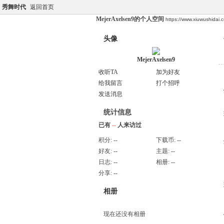
秀舞时代
返回首页
MejerAxelsen9的个人空间
https://www.xiuwushidai
头像
MejerAxelsen9
收听TA
加为好友
给我留言
打个招呼
发送消息
统计信息
已有
--
人来访过
积分:
--
下载币:
--
好友:
--
主题:
--
日志:
--
相册:
--
分享:
--
相册
现在还没有相册