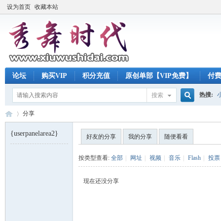
设为首页
收藏本站
论坛
购买VIP
积分充值
原创单部【VIP免费】
付
热搜:
搜索
搜
分享
{userpanelarea2}
好友的分享
我的分享
随便看看
索
秀
›
按类型查看:
全部
|
网址
|
视频
|
音乐
|
Flash
|
投票
现在还没分享