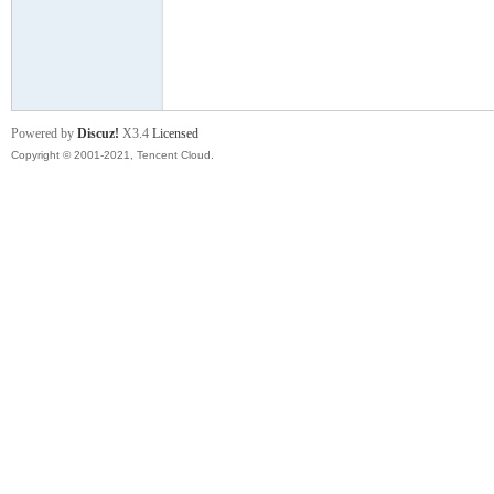
舞
Powered by
Discuz!
X3.4
Licensed
Copyright © 2001-2021, Tencent Cloud.
时