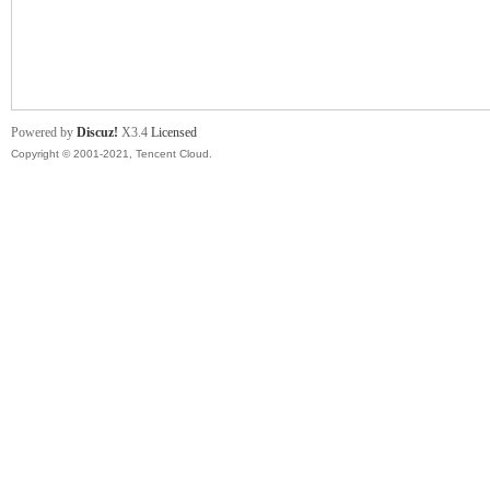
舞
Powered by
Discuz!
X3.4
Licensed
Copyright © 2001-2021, Tencent Cloud.
时