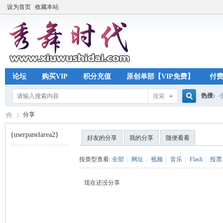
设为首页
收藏本站
论坛
购买VIP
积分充值
原创单部【VIP免费】
付
热搜:
搜索
搜
分享
{userpanelarea2}
好友的分享
我的分享
随便看看
索
秀
›
按类型查看:
全部
|
网址
|
视频
|
音乐
|
Flash
|
投票
现在还没分享