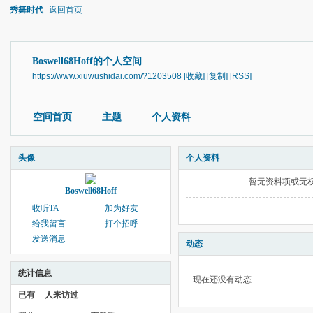
秀舞时代
返回首页
Boswell68Hoff的个人空间
https://www.xiuwushidai.com/?1203508
[收藏]
[复制]
[RSS]
空间首页
主题
个人资料
头像
个人资料
暂无资料项或无
Boswell68Hoff
收听TA
加为好友
给我留言
打个招呼
发送消息
动态
统计信息
现在还没有动态
已有
--
人来访过