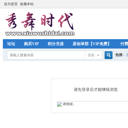
设为首页
收藏本站
论坛
购买VIP
积分充值
原创单部【VIP免费】
付
热搜:
搜索
搜
索
请先登录后才能继续浏览
请稍候...