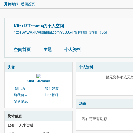
秀舞时代
返回首页
Klint13Hemmin的个人空间
https://www.xiuwushidai.com/?1306479
[收藏]
[复制]
[RSS]
空间首页
主题
个人资料
头像
个人资料
暂无资料项或无
Klint13Hemmin
收听TA
加为好友
给我留言
打个招呼
发送消息
动态
统计信息
现在还没有动态
已有
--
人来访过