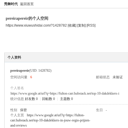
秀舞时代
返回首页
pereirapereir的个人空间
https://www.xiuwushidai.com/?1428782
[收藏]
[复制]
[RSS]
空间首页
主题
个人资料
个人资料
pereirapereir
(UID: 1428782)
空间访问量
6
邮箱状态
未验证
个人签名
https://www.google.at/url?q=https://fulton-carr.hubstack.net/top-10-dakdekkers-i
统计信息
好友数 0
|
回帖数 0
|
主题数 0
性别
保密
生日
-
个人主页
https://www.google.at/url?q=https://fulton-
carr.hubstack.net/top-10-dakdekkers-in-jouw-regio-prijzen-
and-reviews