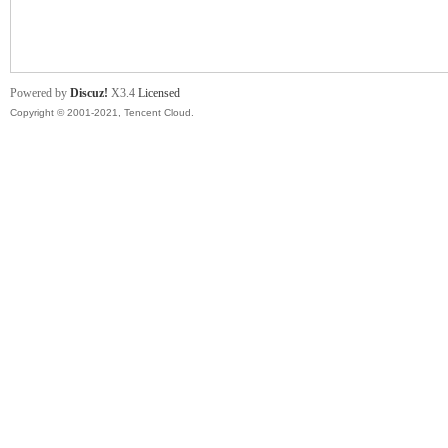
舞
Powered by
Discuz!
X3.4
Licensed
Copyright © 2001-2021, Tencent Cloud.
时
代