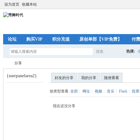
设为首页
收藏本站
论坛
购买VIP
积分充值
原创单部【VIP免费】
付
热搜:
搜索
搜
分享
{userpanelarea2}
好友的分享
我的分享
随便看看
索
秀
›
按类型查看:
全部
|
网址
|
视频
|
音乐
|
Flash
|
投票
现在还没分享