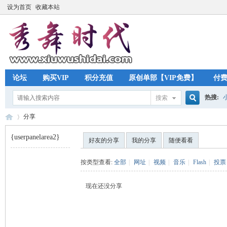
设为首页
收藏本站
论坛
购买VIP
积分充值
原创单部【VIP免费】
付
热搜:
搜索
搜
分享
{userpanelarea2}
好友的分享
我的分享
随便看看
索
秀
›
按类型查看:
全部
|
网址
|
视频
|
音乐
|
Flash
|
投票
现在还没分享