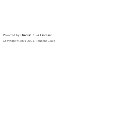
舞
Powered by
Discuz!
X3.4
Licensed
Copyright © 2001-2021, Tencent Cloud.
时