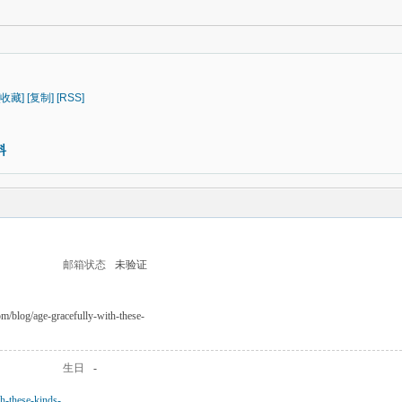
[收藏]
[复制]
[RSS]
料
邮箱状态
未验证
om/blog/age-gracefully-with-these-
生日
-
h-these-kinds-