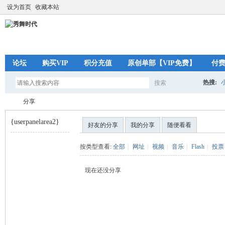
设为首页
收藏本站
论坛
购买VIP
积分充值
原创单部【VIP免费】
付
热搜:
搜索
搜
分享
{userpanelarea2}
好友的分享
我的分享
随便看看
索
秀
›
按类型查看:
全部
|
网址
|
视频
|
音乐
|
Flash
|
投票
现在还没分享