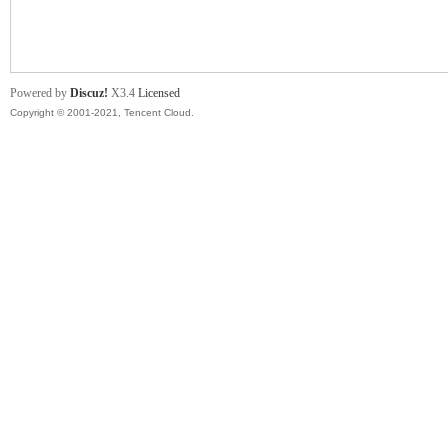
舞
Powered by
Discuz!
X3.4
Licensed
Copyright © 2001-2021, Tencent Cloud.
时
代