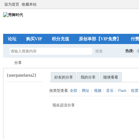
设为首页
收藏本站
论坛
购买VIP
积分充值
原创单部【VIP免费】
付
热搜:
搜索
搜
分享
{userpanelarea2}
好友的分享
我的分享
随便看看
索
秀
›
按类型查看:
全部
|
网址
|
视频
|
音乐
|
Flash
|
投票
现在还没分享