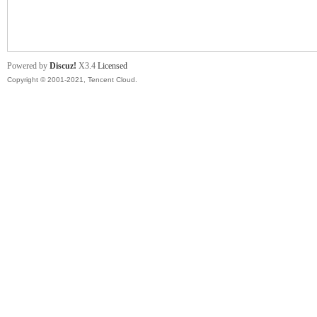
舞
Powered by
Discuz!
X3.4
Licensed
Copyright © 2001-2021, Tencent Cloud.
时
代