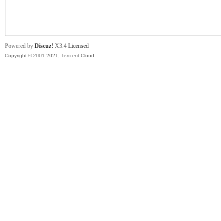
舞
Powered by
Discuz!
X3.4
Licensed
Copyright © 2001-2021, Tencent Cloud.
时
代