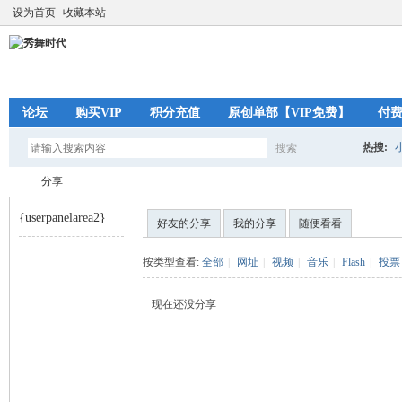
设为首页
收藏本站
论坛
购买VIP
积分充值
原创单部【VIP免费】
付
热搜:
搜索
搜
分享
{userpanelarea2}
好友的分享
我的分享
随便看看
索
秀
›
按类型查看:
全部
|
网址
|
视频
|
音乐
|
Flash
|
投票
现在还没分享