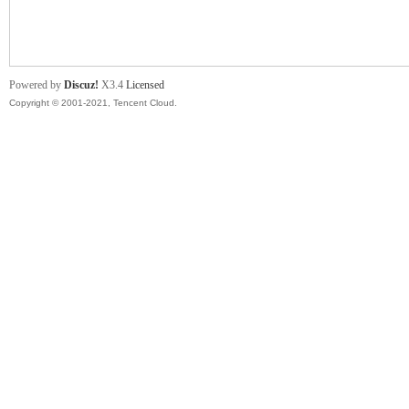
舞
Powered by
Discuz!
X3.4
Licensed
Copyright © 2001-2021, Tencent Cloud.
时
代