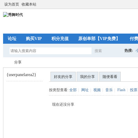
设为首页
收藏本站
论坛
购买VIP
积分充值
原创单部【VIP免费】
付
热搜:
搜索
搜
分享
{userpanelarea2}
好友的分享
我的分享
随便看看
索
秀
›
按类型查看:
全部
|
网址
|
视频
|
音乐
|
Flash
|
投票
现在还没分享