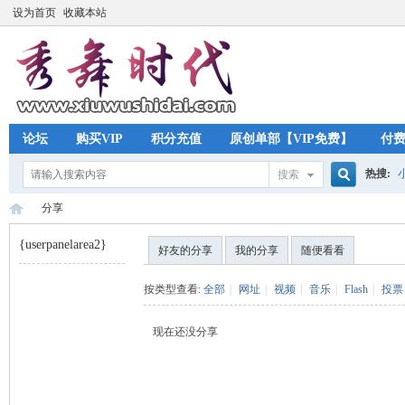
设为首页
收藏本站
论坛
购买VIP
积分充值
原创单部【VIP免费】
付
热搜:
搜索
搜
分享
{userpanelarea2}
好友的分享
我的分享
随便看看
索
秀
›
按类型查看:
全部
|
网址
|
视频
|
音乐
|
Flash
|
投票
现在还没分享