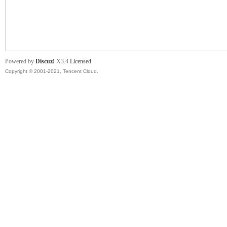
舞
Powered by
Discuz!
X3.4
Licensed
Copyright © 2001-2021, Tencent Cloud.
时