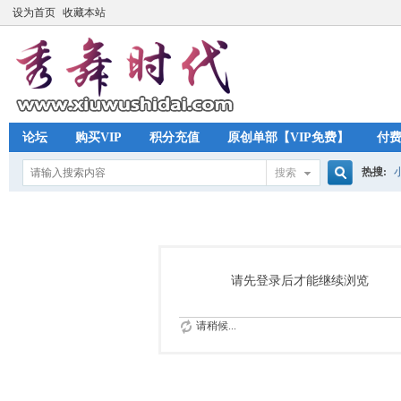
设为首页
收藏本站
论坛
购买VIP
积分充值
原创单部【VIP免费】
付
热搜:
搜索
搜
索
请先登录后才能继续浏览
请稍候...