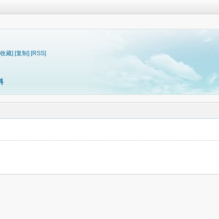
[收藏]
[复制]
[RSS]
料