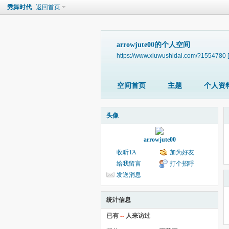
秀舞时代
返回首页
arrowjute00的个人空间
https://www.xiuwushidai.com/?1554780
空间首页
主题
个人资
头像
arrowjute00
收听TA
加为好友
给我留言
打个招呼
发送消息
统计信息
已有
--
人来访过