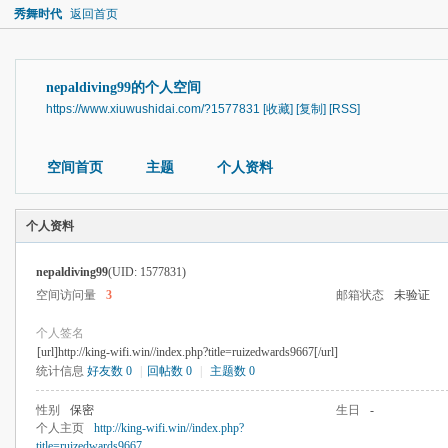
秀舞时代
返回首页
nepaldiving99的个人空间
https://www.xiuwushidai.com/?1577831
[收藏]
[复制]
[RSS]
空间首页
主题
个人资料
个人资料
nepaldiving99
(UID: 1577831)
空间访问量
3
邮箱状态
未验证
个人签名
[url]http://king-wifi.win//index.php?title=ruizedwards9667[/url]
统计信息
好友数 0
|
回帖数 0
|
主题数 0
性别
保密
生日
-
个人主页
http://king-wifi.win//index.php?
title=ruizedwards9667