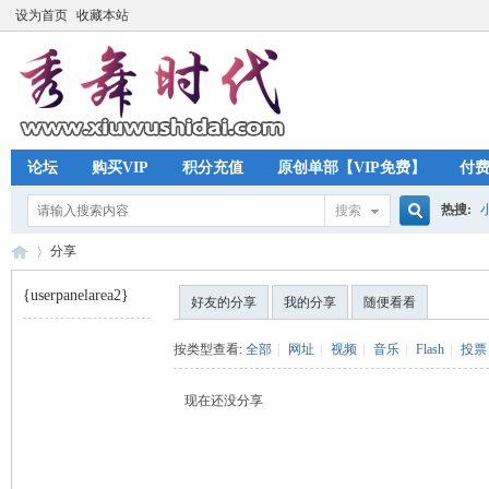
设为首页
收藏本站
论坛
购买VIP
积分充值
原创单部【VIP免费】
付
热搜:
搜索
搜
分享
{userpanelarea2}
好友的分享
我的分享
随便看看
索
秀
›
按类型查看:
全部
|
网址
|
视频
|
音乐
|
Flash
|
投票
现在还没分享