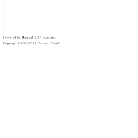
舞
Powered by
Discuz!
X3.4
Licensed
Copyright © 2001-2021, Tencent Cloud.
时