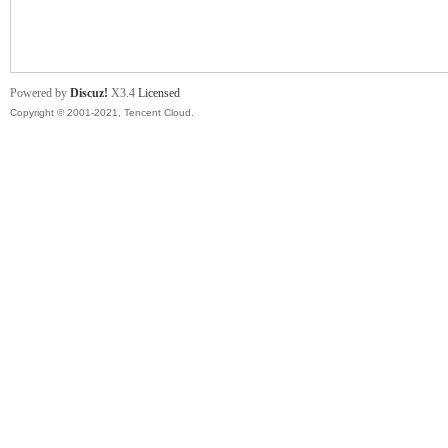
舞
Powered by
Discuz!
X3.4
Licensed
Copyright © 2001-2021, Tencent Cloud.
时
代