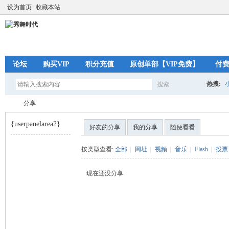
设为首页
收藏本站
论坛
购买VIP
积分充值
原创单部【VIP免费】
付
热搜:
搜索
搜
分享
{userpanelarea2}
好友的分享
我的分享
随便看看
索
秀
›
按类型查看:
全部
|
网址
|
视频
|
音乐
|
Flash
|
投票
现在还没分享