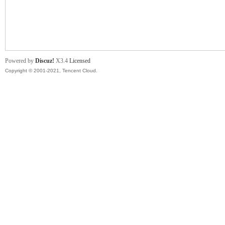
舞
Powered by
Discuz!
X3.4
Licensed
Copyright © 2001-2021, Tencent Cloud.
时