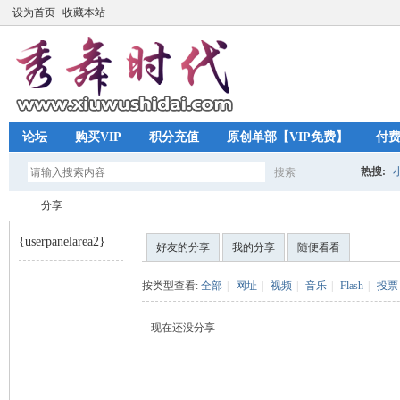
设为首页
收藏本站
论坛
购买VIP
积分充值
原创单部【VIP免费】
付
热搜:
搜索
搜
分享
{userpanelarea2}
好友的分享
我的分享
随便看看
索
秀
›
按类型查看:
全部
|
网址
|
视频
|
音乐
|
Flash
|
投票
现在还没分享