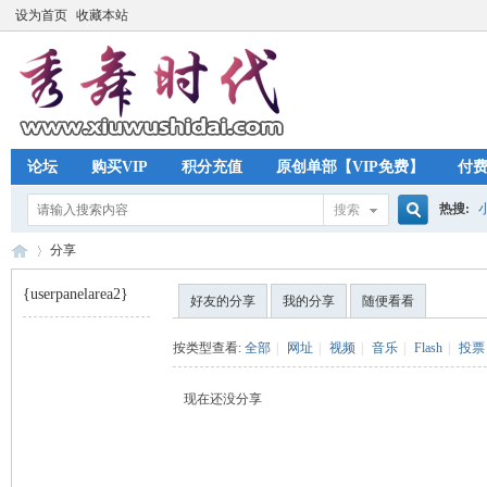
设为首页
收藏本站
论坛
购买VIP
积分充值
原创单部【VIP免费】
付
热搜:
搜索
搜
分享
{userpanelarea2}
好友的分享
我的分享
随便看看
索
秀
›
按类型查看:
全部
|
网址
|
视频
|
音乐
|
Flash
|
投票
现在还没分享