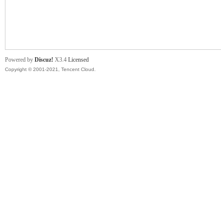
舞
Powered by
Discuz!
X3.4
Licensed
Copyright © 2001-2021, Tencent Cloud.
时